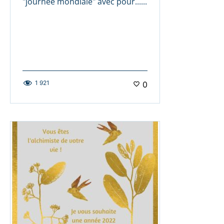
"journée mondiale" avec pour......
1 921
0